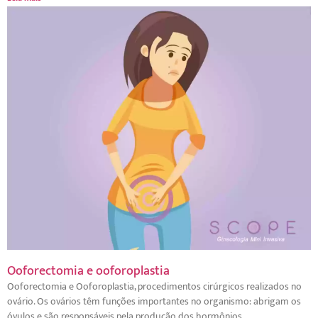
Ooforectomia e ooforoplastia
Ooforectomia e Ooforoplastia, procedimentos cirúrgicos realizados no
ovário. Os ovários têm funções importantes no organismo: abrigam os
óvulos e são responsáveis pela produção dos hormônios