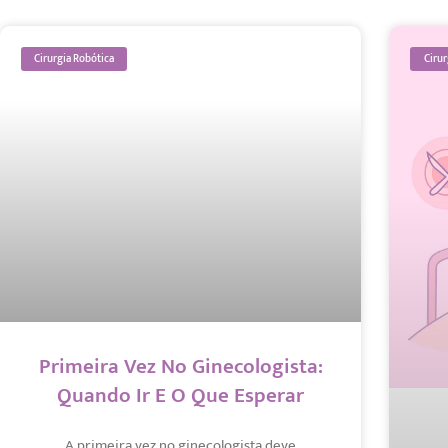
Cirurgia Robótica
Cirur
Primeira Vez No Ginecologista:
Quando Ir E O Que Esperar
A primeira vez no ginecologista deve