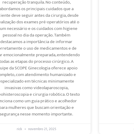
recuperação tranquila. No conteúdo,
abordamos os principais cuidados que a
iente deve seguir antes da cirurgia, desde
ealização dos exames pré-operatórios até o
jum necessário e os cuidados com higiene
pessoal no dia da operação. Também
destacamos a importância de informar
orretamente o uso de medicamentos e de
ar emocionalmente preparada, entendendo
todas as etapas do processo cirúrgico. A
uipe da SCOPE Ginecologia oferece apoio
ompleto, com atendimento humanizado e
especializado em técnicas minimamente
invasivas como videolaparoscopia,
eohisteroscopia e cirurgia robótica. O texto
nciona como um guia prático e acolhedor
para mulheres que buscam orientação e
segurança nesse momento importante.
rick
novembro 21, 2025