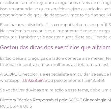
e ciclismo também ajudam a regular os níveis de estrogê
isso, recomenda-se que exercícios sejam associados ao 
dependendo do grau de desenvolvimento da doença, ida
Escolha uma atividade física compatível com seu perfil.
Na academia ou ao ar livre, o importante é manter a reg
minutos. Também vale apostar numa dieta equilibrada, c
Gostou das dicas dos exercícios que alivia
Então deixe a preguiça de lado e comece a se mexer. Te
história e incentive outras mulheres a adotarem um estil
A SCOPE Ginecologia é especialista em cuidar da saúde i
whatsapp:
11.99228.5875
ou pelo telefone: 11.3849.1818.
Se você tiver dúvidas em relação a esse tema, deixe 
Diretora Técnica Responsável pela SCOPE Ginecologia Mi
RQE 8614 e 8615