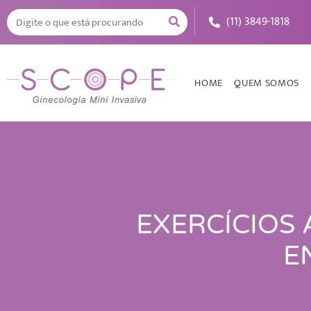
(11) 3849-1818
HOME
QUEM SOMOS
EXERCÍCIOS 
E