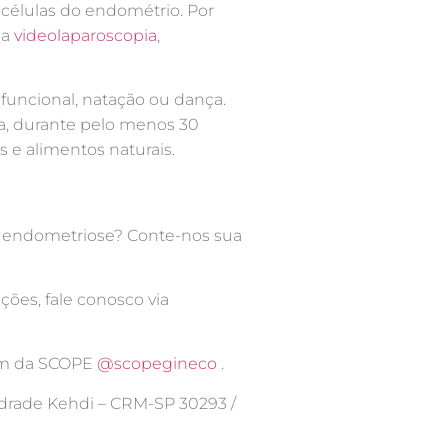
 células do endométrio. Por
ia
videolaparoscopia
,
funcional, natação ou dança.
na, durante pelo menos 30
 e alimentos naturais.
da endometriose? Conte-nos sua
ões, fale conosco via
ram da SCOPE
@scopegineco
.
Andrade Kehdi – CRM-SP 30293 /