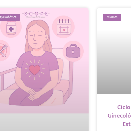
gia Robótica
Miomas
Cicl
Ginecoló
Es