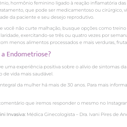
nio, hormônio feminino ligado à reação inflamatória das
tratamento, que pode ser medicamentoso ou cirúrgico, v
de da paciente e seu desejo reprodutivo.
 Se você não curte malhação, busque opções como treino 
ularidade, exercitando-se três ou quatro vezes por sema
om menos alimentos processados e mais verduras, frutas
m a Endometriose?
ve uma experiência positiva sobre o alívio de sintomas 
o de vida mais saudável.
ntegral da mulher há mais de 30 anos. Para mais informaç
um comentário que iremos responder o mesmo no Instag
ni Invasiva:
Médica Ginecologista – Dra. Ivani Pires de 