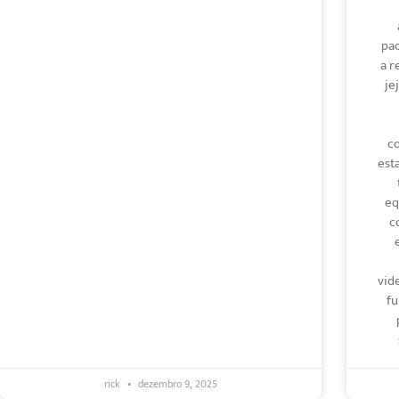
pac
a r
je
c
est
eq
c
vid
fu
rick
dezembro 9, 2025