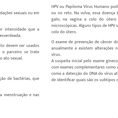
HPV ou Papiloma Vírus Humano pode 
elações sexuais ou em
ou no reto. Na vulva, essa doença 
galo; na vagina e colo do útero
microscópicas. Alguns tipos de HPV 
or intensidade que a
colo do útero.
 esverdeada.
O exame de prevenção de câncer do 
ento devem ser usados
anualmente e existem alterações 
e o parceiro se trate
vírus.
o ato sexual.
A suspeita inicial pelo exame ginec
com exames complementares como a c
como a detecção do DNA do vírus at
ção de bactérias, que
de identificar quais são os subtipos 
 a menstruação e nas