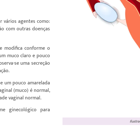
r vários agentes como:
ação com outras doenças
e modifica conforme o
é um muco claro e pouco
bserva-se uma secreção
ação.
a e um pouco amarelada
ginal (muco) é normal,
dade vaginal normal.
me ginecológico para
Ilustr