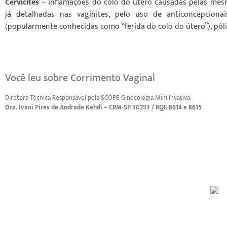
Cervicites
– inflamações do colo do útero causadas pelas mesm
já detalhadas nas vaginites, pelo uso de anticoncepcionai
(popularmente conhecidas como “ferida do colo do útero”), póli
Você leu sobre Corrimento Vaginal
Diretora Técnica Responsável pela SCOPE Ginecologia Mini Invasiva:
Dra. Ivani Pires de Andrade Kehdi – CRM-SP 30293 / RQE 8614 e 8615