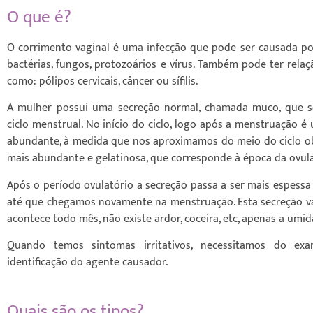
O que é?
O corrimento vaginal é uma infecção que pode ser causada po
bactérias, fungos, protozoários e vírus. Também pode ter rel
como: pólipos cervicais, câncer ou sífilis.
A mulher possui uma secreção normal, chamada muco, que s
ciclo menstrual. No início do ciclo, logo após a menstruação 
abundante, à medida que nos aproximamos do meio do ciclo o
mais abundante e gelatinosa, que corresponde à época da ovul
Após o período ovulatório a secreção passa a ser mais espess
até que chegamos novamente na menstruação. Esta secreção va
acontece todo mês, não existe ardor, coceira, etc, apenas a umi
Quando temos sintomas irritativos, necessitamos do exa
identificação do agente causador.
Quais são os tipos?