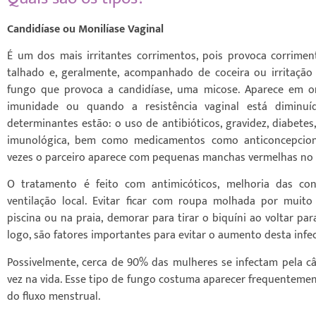
Candidíase ou Monilíase Vaginal
É um dos mais irritantes corrimentos, pois provoca corriment
talhado e, geralmente, acompanhado de coceira ou irritação
fungo que provoca a candidíase, uma micose. Aparece em 
imunidade ou quando a resistência vaginal está diminuíd
determinantes estão: o uso de antibióticos, gravidez, diabetes, 
imunológica, bem como medicamentos como anticoncepciona
vezes o parceiro aparece com pequenas manchas vermelhas no 
O tratamento é feito com antimicóticos, melhoria das co
ventilação local. Evitar ficar com roupa molhada por muit
piscina ou na praia, demorar para tirar o biquíni ao voltar p
logo, são fatores importantes para evitar o aumento desta infe
Possivelmente, cerca de 90% das mulheres se infectam pela 
vez na vida. Esse tipo de fungo costuma aparecer frequentem
do fluxo menstrual.