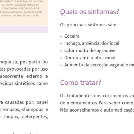
Quais os sintomas?
Os principais sintomas são:
•
Coceira
•
Inchaço, ardência, dor local
•
Odor muito desagradável
•
Dor durante o ato sexual
nopausa, pós-parto ou
•
Aumento da secreção vaginal e m
icas provocadas por uso
 absorvente externo e
Como tratar?
tecidos sintéticos como
Os tratamentos dos corrimentos var
va causadas por: papel
de medicamentos. Para saber como 
 cremosos, shampoos e
Não aconselhamos a automedicaç
 roupas, detergentes,