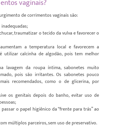
entos vaginais?
urgimento de corrimentos vaginais são:
a inadequadas;
car, traumatizar o tecido da vulva e favorecer o
a aumentam a temperatura local e favorecem a
 é utilizar calcinha de algodão, pois tem melhor
a lavagem da roupa íntima, sabonetes muito
umado, pois são irritantes. Os sabonetes pouco
 mais recomendados, como o de glicerina, por
ive os genitais depois do banho, evitar uso de
pessoas;
 passar o papel higiênico da “frente para trás” ao
com múltiplos parceiros, sem uso de preservativo.