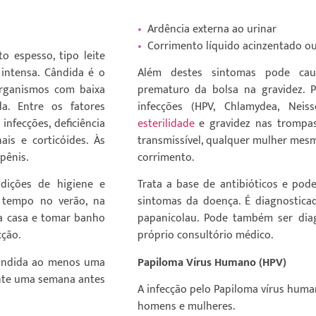
•
Ardência externa ao urinar
•
Corrimento líquido acinzentado ou
o espesso, tipo leite
 intensa. Cândida é o
Além destes sintomas pode cau
organismos com baixa
prematuro da bolsa na gravidez. P
a. Entre os fatores
infecções (HPV, Chlamydea, Neis
infecções, deficiência
esterilidade
e gravidez nas trompa
is e corticóides. Às
transmissível, qualquer mulher mesm
pênis.
corrimento.
ndições de higiene e
Trata a base de antibióticos e po
o tempo no verão, na
sintomas da doença. É diagnosticad
ara casa e tomar banho
papanicolau. Pode também ser dia
cção.
próprio consultório médico.
cândida ao menos uma
Papiloma Vírus Humano (HPV)
ente uma semana antes
A infecção pelo Papiloma vírus hum
homens e mulheres.