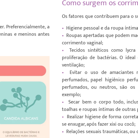
Como surgem os corrim
Os fatores que contribuem para o s
r. Preferencialmente, a
•
Higiene pessoal e da roupa íntim
meninas e meninos antes
•
Roupas apertadas que podem machu
corrimento vaginal;
•
Tecidos sintéticos como lycr
proliferação de bactérias. O ideal
ventilação;
•
Evitar o uso de amaciantes n
perfumados, papel higiênico perf
perfumados, ou neutros, são os
exemplo;
•
Secar bem o corpo todo, inclus
toalhas e roupas íntimas de outras 
•
Realizar higiene de forma correta
se enxugar, após fazer xixi ou cocô;
•
Relações sexuais traumáticas, ou 