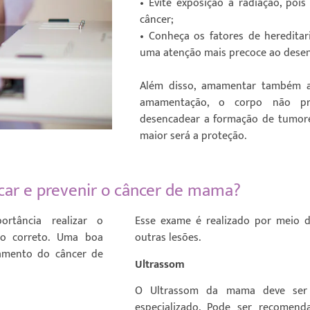
• Evite exposição à radiação, poi
câncer;
• Conheça os fatores de hereditari
uma atenção mais precoce ao dese
Além disso, amamentar também a
amamentação, o corpo não pro
desencadear a formação de tumore
maior será a proteção.
icar e prevenir o câncer de mama?
rtância realizar o
Esse exame é realizado por meio d
o correto. Uma boa
outras lesões.
tamento do câncer de
Ultrassom
O Ultrassom da mama deve ser r
especializado. Pode ser recomen