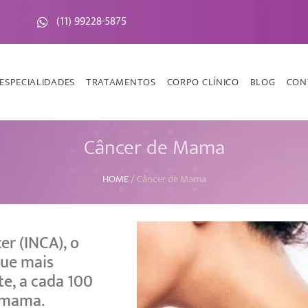
(11) 99228-5875
ESPECIALIDADES
TRATAMENTOS
CORPO CLÍNICO
BLOG
CON
Câncer de Mama
HOME
/
Câncer de Mama
er (INCA), o
que mais
e, a cada 100
 mama.