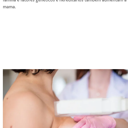
família e fatores genéticos e hereditários também aumentam a 
mama.