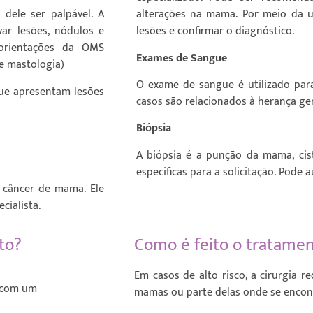
 dele ser palpável. A
alterações na mama. Por meio da ult
ar lesões, nódulos e
lesões e confirmar o diagnóstico.
orientações da OMS
Exames de Sangue
e mastologia)
O exame de sangue é utilizado par
que apresentam lesões
casos são relacionados à herança gen
Biópsia
A biópsia é a punção da mama, cist
especificas para a solicitação. Pode 
 câncer de mama. Ele
cialista.
to?
Como é feito o tratame
Em casos de alto risco, a cirurgia re
o com um
mamas ou parte delas onde se encon