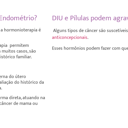
 Endométrio?
DIU e Pílulas podem agr
 a hormonioterapia é
Alguns tipos de câncer são suscetíve
anticoncepcionais
.
rapia
permitem
Esses hormônios podem fazer com que 
m muitos casos, são
istórico familiar.
terna do
útero
aliação do
histórico da
.
orma direta, atuando na
o câncer de mama ou