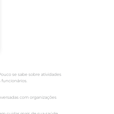
 Pouco se sabe sobre atividades
 funcionários.
conversadas com organizações
am cuidar mais de sua saúde.