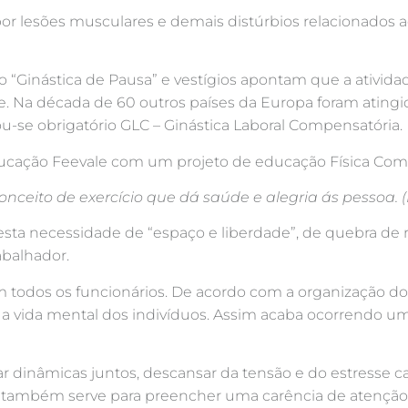
lesões musculares e demais distúrbios relacionados ao t
o “Ginástica de Pausa” e vestígios apontam que a ativida
de. Na década de 60 outros países da Europa foram ating
nou-se obrigatório GLC – Ginástica Laboral Compensatória.
e educação Feevale com um projeto de educação Física Co
nceito de exercício que dá saúde e alegria ás pessoa. (
s, esta necessidade de “espaço e liberdade”, de quebra de
abalhador.
m todos os funcionários. De acordo com a organização do 
a vida mental dos indivíduos. Assim acaba ocorrendo 
ar dinâmicas juntos, descansar da tensão e do estresse 
l também serve para preencher uma carência de atenção e