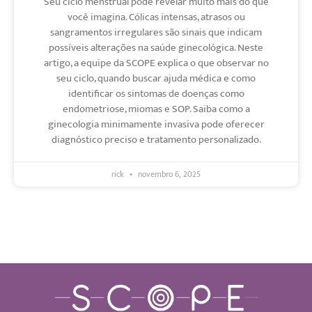
Seu ciclo menstrual pode revelar muito mais do que
você imagina. Cólicas intensas, atrasos ou
sangramentos irregulares são sinais que indicam
possíveis alterações na saúde ginecológica. Neste
artigo, a equipe da SCOPE explica o que observar no
seu ciclo, quando buscar ajuda médica e como
identificar os sintomas de doenças como
endometriose, miomas e SOP. Saiba como a
ginecologia minimamente invasiva pode oferecer
diagnóstico preciso e tratamento personalizado.
rick
novembro 6, 2025