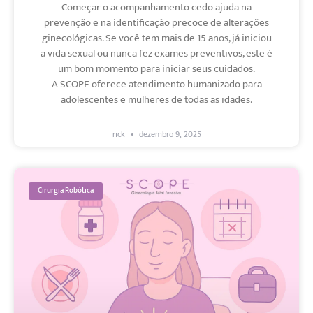
Começar o acompanhamento cedo ajuda na
prevenção e na identificação precoce de alterações
ginecológicas. Se você tem mais de 15 anos, já iniciou
a vida sexual ou nunca fez exames preventivos, este é
um bom momento para iniciar seus cuidados.
A SCOPE oferece atendimento humanizado para
adolescentes e mulheres de todas as idades.
rick
dezembro 9, 2025
Cirurgia Robótica