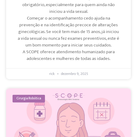
obrigatório, especialmente para quem ainda não
iniciou a vida sexual.
Começar o acompanhamento cedo ajuda na
prevenção e na identificação precoce de alterações
ginecológicas. Se você tem mais de 15 anos, já iniciou
a vida sexual ou nunca fez exames preventivos, este é
um bom momento para iniciar seus cuidados.
A SCOPE oferece atendimento humanizado para
adolescentes e mulheres de todas as idades.
rick
dezembro 9, 2025
Cirurgia Robótica