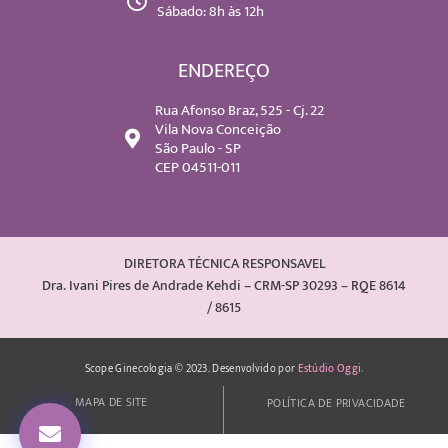
Sábado: 8h às 12h
ENDEREÇO
Rua Afonso Braz, 525 - Cj. 22
Vila Nova Conceição
São Paulo - SP
CEP 04511-011
DIRETORA TÉCNICA RESPONSAVEL
Dra. Ivani Pires de Andrade Kehdi – CRM-SP 30293 – RQE 8614
/ 8615
Scope Ginecologia © 2023. Desenvolvido por
Estúdio Oggi
.
MAPA DE SITE
POLÍTICA DE PRIVACIDADE