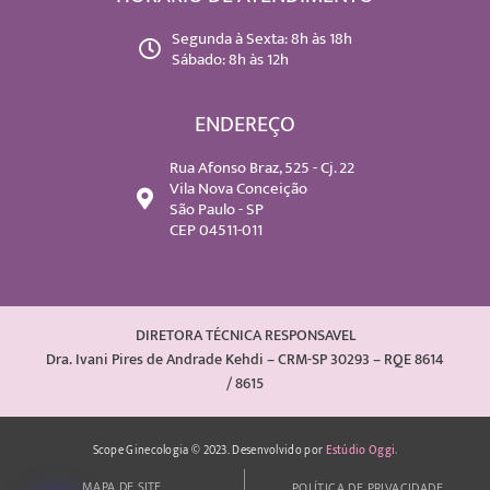
Segunda à Sexta: 8h às 18h
Sábado: 8h às 12h
ENDEREÇO
Rua Afonso Braz, 525 - Cj. 22
Vila Nova Conceição
São Paulo - SP
CEP 04511-011
DIRETORA TÉCNICA RESPONSAVEL
Dra. Ivani Pires de Andrade Kehdi – CRM-SP 30293 – RQE 8614
/ 8615
Scope Ginecologia © 2023. Desenvolvido por
Estúdio Oggi
.
MAPA DE SITE
POLÍTICA DE PRIVACIDADE