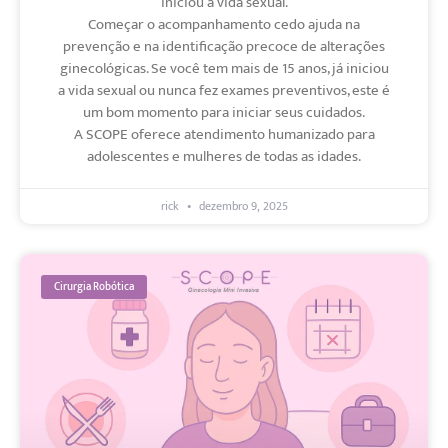
iniciou a vida sexual.
Começar o acompanhamento cedo ajuda na
prevenção e na identificação precoce de alterações
ginecológicas. Se você tem mais de 15 anos, já iniciou
a vida sexual ou nunca fez exames preventivos, este é
um bom momento para iniciar seus cuidados.
A SCOPE oferece atendimento humanizado para
adolescentes e mulheres de todas as idades.
rick
dezembro 9, 2025
Cirurgia Robótica